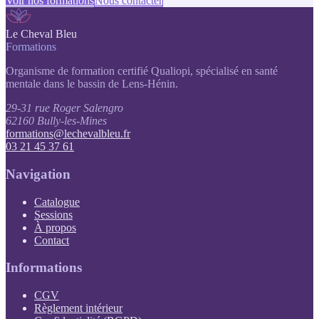
Voir nos formations
Nous contacter
Le Cheval Bleu
Formations
Organisme de formation certifié Qualiopi, spécialisé en santé
mentale dans le bassin de Lens-Hénin.
29-31 rue Roger Salengro
62160 Bully-les-Mines
formations@lechevalbleu.fr
03 21 45 37 61
Navigation
Catalogue
Sessions
À propos
Contact
Informations
(PDF, s'ouvre dans un nouvel onglet)
CGV
(PDF, s'ouvre dans un nouvel onglet)
Règlement intérieur