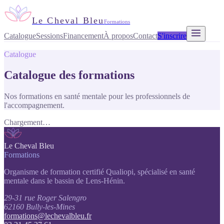
Le Cheval Bleu
Formations
Catalogue
Sessions
Financement
À propos
Contact
S'inscrire
Catalogue
Catalogue des formations
Nos formations en santé mentale pour les professionnels de
l'accompagnement.
Chargement…
Le Cheval Bleu
Formations
Organisme de formation certifié Qualiopi, spécialisé en santé
mentale dans le bassin de Lens-Hénin.
29-31 rue Roger Salengro
62160 Bully-les-Mines
formations@lechevalbleu.fr