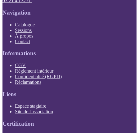
03 21 45 37 61
Navigation
Catalogue
Sessions
À propos
Contact
Informations
(PDF, s'ouvre dans un nouvel onglet)
CGV
(PDF, s'ouvre dans un nouvel onglet)
Règlement intérieur
(PDF, s'ouvre dans un nouvel onglet)
Confidentialité (RGPD)
Réclamations
Liens
(s'ouvre dans un nouvel onglet)
Espace stagiaire
(s'ouvre dans un nouvel onglet)
Site de l'association
Certification