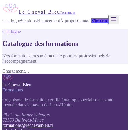
Le Cheval Bleu
Formations
Catalogue
Sessions
Financement
À propos
Contact
S'inscrire
Catalogue
Catalogue des formations
Nos formations en santé mentale pour les professionnels de
l'accompagnement.
Chargement…
Le Cheval Bleu
Formations
Organisme de formation certifié Qualiopi, spécialisé en santé
mentale dans le bassin de Lens-Hénin.
29-31 rue Roger Salengro
62160 Bully-les-Mines
formations@lechevalbleu.fr