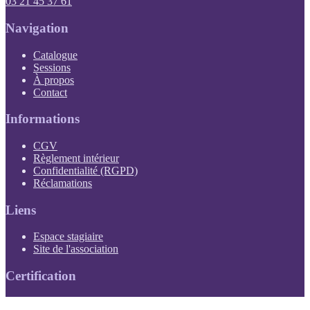
03 21 45 37 61
Navigation
Catalogue
Sessions
À propos
Contact
Informations
(PDF, s'ouvre dans un nouvel onglet)
CGV
(PDF, s'ouvre dans un nouvel onglet)
Règlement intérieur
(PDF, s'ouvre dans un nouvel onglet)
Confidentialité (RGPD)
Réclamations
Liens
(s'ouvre dans un nouvel onglet)
Espace stagiaire
(s'ouvre dans un nouvel onglet)
Site de l'association
Certification